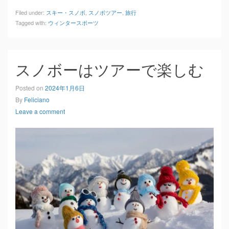
Filed under:
スキー・スノボ
,
スノボツアー
,
旅行
Tagged with:
ウィンタースポーツ
スノボーはツアーで楽しむ
Posted on
2024年1月6日
By
Feliciano
Leave a comment