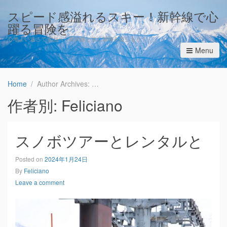
スピード感溢れるスキー！新幹線で心
躍る冒険を
心地よい速さで雪山へ！新幹線と共に冒険を楽しもう！
Menu
Home
Author Archives: Feliciano
作者別:
Feliciano
スノボツアーとレンタルと
Posted on
2024年1月24日
By
Feliciano
Leave a comment